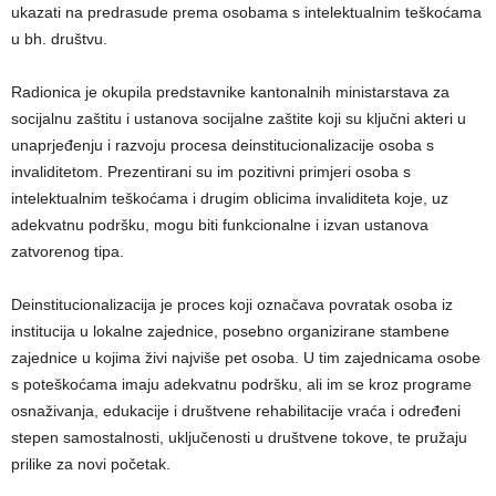
ukazati na predrasude prema osobama s intelektualnim teškoćama
u bh. društvu.
Radionica je okupila predstavnike kantonalnih ministarstava za
socijalnu zaštitu i ustanova socijalne zaštite koji su ključni akteri u
unaprjeđenju i razvoju procesa deinstitucionalizacije osoba s
invaliditetom. Prezentirani su im pozitivni primjeri osoba s
intelektualnim teškoćama i drugim oblicima invaliditeta koje, uz
adekvatnu podršku, mogu biti funkcionalne i izvan ustanova
zatvorenog tipa.
Deinstitucionalizacija je proces koji označava povratak osoba iz
institucija u lokalne zajednice, posebno organizirane stambene
zajednice u kojima živi najviše pet osoba. U tim zajednicama osobe
s poteškoćama imaju adekvatnu podršku, ali im se kroz programe
osnaživanja, edukacije i društvene rehabilitacije vraća i određeni
stepen samostalnosti, uključenosti u društvene tokove, te pružaju
prilike za novi početak.