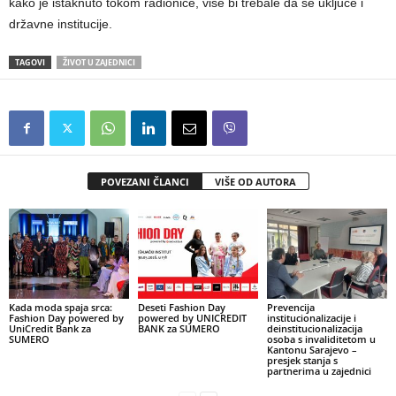
kako je istaknuto tokom radionice, više bi trebale da se uključe i
državne institucije.
TAGOVI
ŽIVOT U ZAJEDNICI
POVEZANI ČLANCI
VIŠE OD AUTORA
Kada moda spaja srca:
Deseti Fashion Day
Prevencija
Fashion Day powered by
powered by UNICREDIT
institucionalizacije i
UniCredit Bank za
BANK za SUMERO
deinstitucionalizacija
SUMERO
osoba s invaliditetom u
Kantonu Sarajevo –
presjek stanja s
partnerima u zajednici