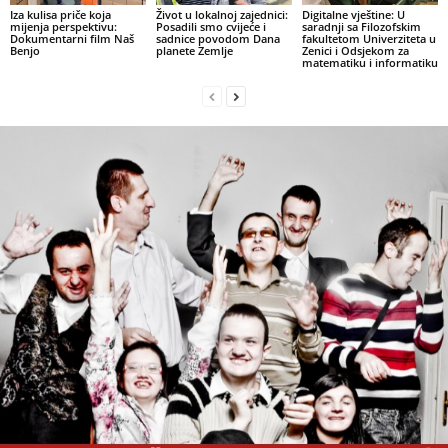
Iza kulisa priče koja
Život u lokalnoj zajednici:
Digitalne vještine: U
mijenja perspektivu:
Posadili smo cvijeće i
saradnji sa Filozofskim
Dokumentarni film Naš
sadnice povodom Dana
fakultetom Univerziteta u
Benjo
planete Zemlje
Zenici i Odsjekom za
matematiku i informatiku