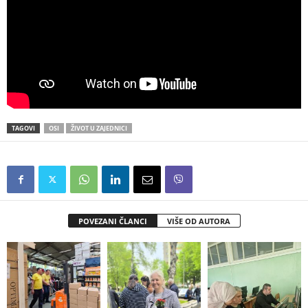
TAGOVI
OSI
ŽIVOT U ZAJEDNICI
POVEZANI ČLANCI
VIŠE OD AUTORA