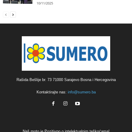
10/11/2025
Rašida Bešlije br. 73 71000 Sarajevo Bosna i Hercegovina
Kontaktirajte nas:
info@sumero.ba
Naš moto je Pozitivno o intelektualnim teškoćama!