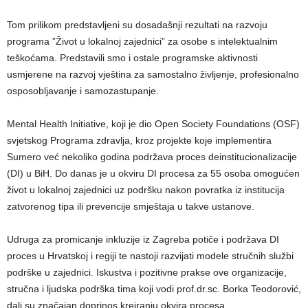
Tom prilikom predstavljeni su dosadašnji rezultati na razvoju
programa ”Život u lokalnoj zajednici” za osobe s intelektualnim
teškoćama. Predstavili smo i ostale programske aktivnosti
usmjerene na razvoj vještina za samostalno življenje, profesionalno
osposobljavanje i samozastupanje.
Mental Health Initiative, koji je dio Open Society Foundations (OSF)
svjetskog Programa zdravlja, kroz projekte koje implementira
Sumero već nekoliko godina podržava proces deinstitucionalizacije
(DI) u BiH. Do danas je u okviru DI procesa za 55 osoba omogućen
život u lokalnoj zajednici uz podršku nakon povratka iz institucija
zatvorenog tipa ili prevencije smještaja u takve ustanove.
Udruga za promicanje inkluzije iz Zagreba potiče i podržava DI
proces u Hrvatskoj i regiji te nastoji razvijati modele stručnih službi
podrške u zajednici. Iskustva i pozitivne prakse ove organizacije,
stručna i ljudska podrška tima koji vodi prof.dr.sc. Borka Teodorović,
dali su značajan doprinos kreiranju okvira procesa