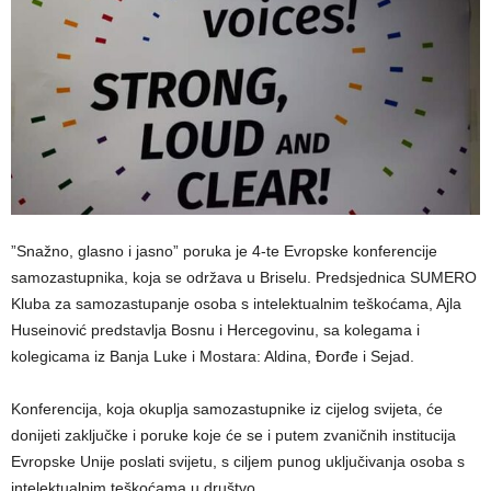
”Snažno, glasno i jasno” poruka je 4-te Evropske konferencije
samozastupnika, koja se održava u Briselu. Predsjednica SUMERO
Kluba za samozastupanje osoba s intelektualnim teškoćama, Ajla
Huseinović predstavlja Bosnu i Hercegovinu, sa kolegama i
kolegicama iz Banja Luke i Mostara: Aldina, Đorđe i Sejad.
Konferencija, koja okuplja samozastupnike iz cijelog svijeta, će
donijeti zaključke i poruke koje će se i putem zvaničnih institucija
Evropske Unije poslati svijetu, s ciljem punog uključivanja osoba s
intelektualnim teškoćama u društvo.