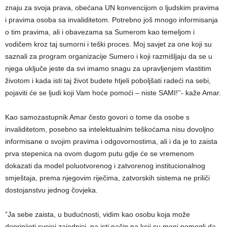
znaju za svoja prava, obećana UN konvencijom o ljudskim pravima
i pravima osoba sa invaliditetom. Potrebno još mnogo informisanja
o tim pravima, ali i obavezama sa Sumerom kao temeljom i
vodičem kroz taj sumorni i teški proces. Moj savjet za one koji su
saznali za program organizacije Sumero i koji razmišljaju da se u
njega uključe jeste da svi imamo snagu za upravljenjem vlastitim
životom i kada isti taj život budete htjeli poboljšati radeći na sebi,
pojaviti će se ljudi koji Vam hoće pomoći – niste SAMI!’’- kaže Amar.
Kao samozastupnik Amar često govori o tome da osobe s
invaliditetom, posebno sa intelektualnim teškoćama nisu dovoljno
informisane o svojim pravima i odgovornostima, ali i da je to zaista
prva stepenica na ovom dugom putu gdje će se vremenom
dokazati da model poluotvorenog i zatvorenog institucionalnog
smještaja, prema njegovim riječima, zatvorskih sistema ne priliči
dostojanstvu jednog čovjeka.
”Ja sebe zaista, u budućnosti, vidim kao osobu koja može
doprinijeti svojoj zajednici, na isti način na koji su meni pomogli da