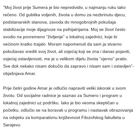
”Moj život prije Sumera je bio nepredvidiv, u najmanju ruku tako
rečeno. Od gubitka voljenih, života u domu za nezbrinutu djecu,
podstanarskih stanova, zavoda do mnogobrojnih pokušaja
stabilizacije moje dijagnoze na psihijatrijama. Moj se život često
svodio na povremeno “življenje” u lokalnoj zajednici, koje bi
većinom kratko trajalo. Moram napomenuti da sam ja stvarno
pokušavao srediti svoj život, ali osjećaj koji se zna i danas pojaviti,
osjećaj ostavljenosti, me je u velikom dijelu života “vjerno” pratio.
Sve dok nekako nisam dokučio da zapravo i nisam sam i ostavljen”-
objašnjava Amar.
Prije četiri godine Amar je odlučio napraviti veliki iskorak u svom
životu. Od socijalne radnice je saznao za Sumero i program u
lokalnoj zajednici uz podršku. Iako je bio veoma skeptičan u
početku, odlučio se na boravak u programu i nastavak obrazovanja
na odsjeku za komparativnu književnost Filozofskog fakulteta u
Sarajevu.