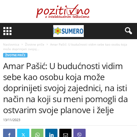
Naslovnica
Životne priče
Amar Pašić: U budućnosti vidim sebe kao osobu koja
može doprinijeti svojoj...
ŽIVOTNE PRIČE
Amar Pašić: U budućnosti vidim
sebe kao osobu koja može
doprinijeti svojoj zajednici, na isti
način na koji su meni pomogli da
ostvarim svoje planove i želje
13/11/2023