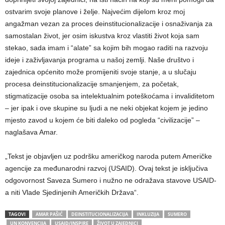
ostvarim svoje planove i želje. Najvećim dijelom kroz moj
angažman vezan za proces deinstitucionalizacije i osnaživanja za
samostalan život, jer osim iskustva kroz vlastiti život koja sam
stekao, sada imam i “alate” sa kojim bih mogao raditi na razvoju
ideje i zaživljavanja programa u našoj zemlji. Naše društvo i
zajednica općenito može promijeniti svoje stanje, a u slučaju
procesa deinstitucionalizacije smanjenjem, za početak,
stigmatizacije osoba sa intelektualnim poteškoćama i invaliditetom
– jer ipak i ove skupine su ljudi a ne neki objekat kojem je jedino
mjesto zavod u kojem će biti daleko od pogleda “civilizacije” –
naglašava Amar.
„Tekst je objavljen uz podršku američkog naroda putem Američke
agencije za međunarodni razvoj (USAID). Ovaj tekst je isključiva
odgovornost Saveza Sumero i nužno ne odražava stavove USAID-
a niti Vlade Sjedinjenih Američkih Država“.
TAGOVI
AMAR PAŠIĆ
DEINSTITUCIONALIZACIJA
INKLUZIJA
SUMERO
UN KONVENCIJA
USAID/INSPIRE
ŽIVOT U ZAJEDNICI