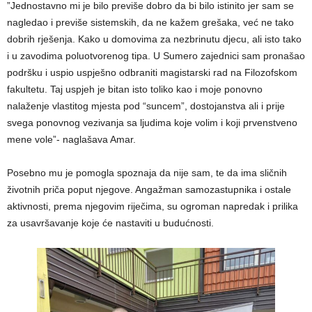
”Jednostavno mi je bilo previše dobro da bi bilo istinito jer sam se
nagledao i previše sistemskih, da ne kažem grešaka, već ne tako
dobrih rješenja. Kako u domovima za nezbrinutu djecu, ali isto tako
i u zavodima poluotvorenog tipa. U Sumero zajednici sam pronašao
podršku i uspio uspješno odbraniti magistarski rad na Filozofskom
fakultetu. Taj uspjeh je bitan isto toliko kao i moje ponovno
nalaženje vlastitog mjesta pod “suncem”, dostojanstva ali i prije
svega ponovnog vezivanja sa ljudima koje volim i koji prvenstveno
mene vole”- naglašava Amar.
Posebno mu je pomogla spoznaja da nije sam, te da ima sličnih
životnih priča poput njegove. Angažman samozastupnika i ostale
aktivnosti, prema njegovim riječima, su ogroman napredak i prilika
za usavršavanje koje će nastaviti u budućnosti.