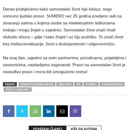
Danas podsjećamo kako samostalan život nije luksuz, nego
osnovno ljudsko pravo. SUMERO već 25 godina predano radi na
stvaranju uslova u kojima osobe sa intelektualnim teškoćama
trebaju i mogu živjeti u zajednici. Samostalan život znači imati
slobodu izbora – gdje i kako živjeti i uz čiju podršku. To znači život
bez institucionalizacije, život s dostojanstvom i odgovornošću.
Na ovaj dan, zajedno sa svim partnerima, porodicama, prijateljima i
saveznicima, nastavljamo zagovarati: Pravo na samostalan život je
neotuđivo pravo i mora biti omogućeno svima!
TAGOVI
DEINSTITUCIONALIZACIJA
INKLUZIJA
OSI
SUMERO
UN KONVENCIJA
ŽIVOT U ZAJEDNICI
POVEZANI ČLANCI
VIŠE OD AUTORA