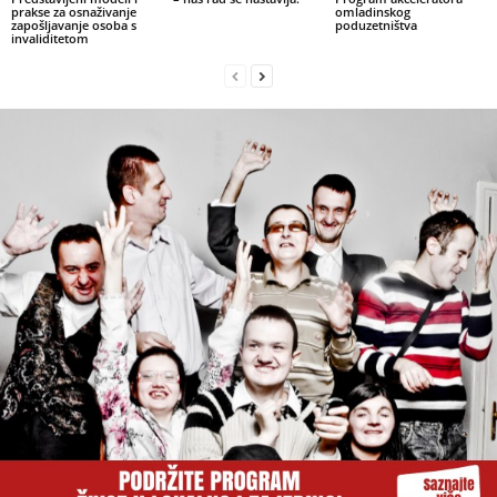
prakse za osnaživanje
omladinskog
zapošljavanje osoba s
poduzetništva
invaliditetom