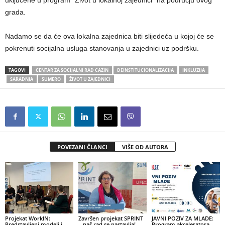
uključene u program “Život u lokalnoj zajednici” na području ovog
grada.
Nadamo se da će ova lokalna zajednica biti slijedeća u kojoj će se
pokrenuti socijalna usluga stanovanja u zajednici uz podršku.
TAGOVI
CENTAR ZA SOCIJALNI RAD CAZIN
DEINSTITUCIONALIZACIJA
INKLUZIJA
SARADNJA
SUMERO
ŽIVOT U ZAJEDNICI
POVEZANI ČLANCI
VIŠE OD AUTORA
Projekat WorkIN:
Završen projekat SPRINT
JAVNI POZIV ZA MLADE:
Predstavljeni modeli i
– naš rad se nastavlja!
Program akceleratora