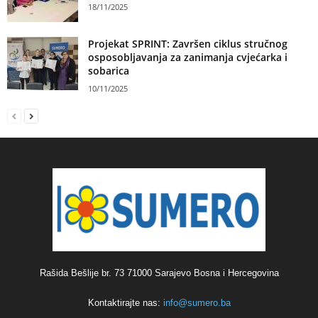
18/11/2025
Projekat SPRINT: Završen ciklus stručnog
osposobljavanja za zanimanja cvjećarka i
sobarica
10/11/2025
Rašida Bešlije br. 73 71000 Sarajevo Bosna i Hercegovina
Kontaktirajte nas:
info@sumero.ba