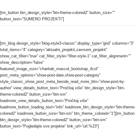
[tm_button btn_design_style=”btn-theme-colored2” button_size=””
button_text=”SUMERO PROJEKTI”]
[tm_blog design_style=”blog-style3-classic” display_type=”grid” columns=”3”
total_items=”4” category=”aktualni_projekti,zavrseni_projekti”
show_cat_filter=”true” cat_filter_style=”filter-style-1” cat_filter_alignment=””
show_description=”false”
featured_image_size=”charitab_mascot_bootstrap_4col”
post_meta_options=”show-post-date,show-post-category”
style_classic_show_post_meta_beside_read_more_btn=”show-post-by-
author” view_details_button_text=”Pročitaj više” btn_design_style=”btn-
theme-colored2” button_size=”btn-sm”
loadmore_view_details_button_text=”Pročitaj više”
loadmore_button_loading_text=”info” loadmore_btn_design_style=”btn-theme-
colored2” loadmore_button_size=”btn-sm” btn_theme_colored=”1”][tm_button
btn_design_style=”btn-theme-colored2” button_size=”btn-sm”
button_text=”Pogledajte sve projekte” link_url=”url:%23”]