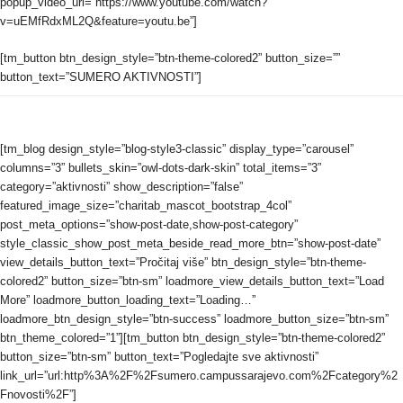
popup_video_url=”https://www.youtube.com/watch?
v=uEMfRdxML2Q&feature=youtu.be”]
[tm_button btn_design_style=”btn-theme-colored2” button_size=””
button_text=”SUMERO AKTIVNOSTI”]
[tm_blog design_style=”blog-style3-classic” display_type=”carousel”
columns=”3” bullets_skin=”owl-dots-dark-skin” total_items=”3”
category=”aktivnosti” show_description=”false”
featured_image_size=”charitab_mascot_bootstrap_4col”
post_meta_options=”show-post-date,show-post-category”
style_classic_show_post_meta_beside_read_more_btn=”show-post-date”
view_details_button_text=”Pročitaj više” btn_design_style=”btn-theme-
colored2” button_size=”btn-sm” loadmore_view_details_button_text=”Load
More” loadmore_button_loading_text=”Loading…”
loadmore_btn_design_style=”btn-success” loadmore_button_size=”btn-sm”
btn_theme_colored=”1”][tm_button btn_design_style=”btn-theme-colored2”
button_size=”btn-sm” button_text=”Pogledajte sve aktivnosti”
link_url=”url:http%3A%2F%2Fsumero.campussarajevo.com%2Fcategory%2
Fnovosti%2F”]