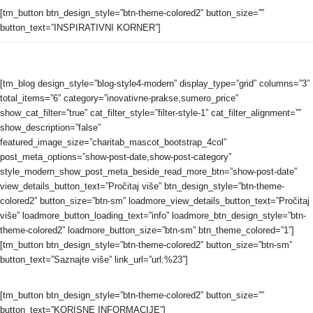
[tm_button btn_design_style=”btn-theme-colored2” button_size=””
button_text=”INSPIRATIVNI KORNER”]
[tm_blog design_style=”blog-style4-modern” display_type=”grid” columns=”3”
total_items=”6” category=”inovativne-prakse,sumero_price”
show_cat_filter=”true” cat_filter_style=”filter-style-1” cat_filter_alignment=””
show_description=”false”
featured_image_size=”charitab_mascot_bootstrap_4col”
post_meta_options=”show-post-date,show-post-category”
style_modern_show_post_meta_beside_read_more_btn=”show-post-date”
view_details_button_text=”Pročitaj više” btn_design_style=”btn-theme-
colored2” button_size=”btn-sm” loadmore_view_details_button_text=”Pročitaj
više” loadmore_button_loading_text=”info” loadmore_btn_design_style=”btn-
theme-colored2” loadmore_button_size=”btn-sm” btn_theme_colored=”1”]
[tm_button btn_design_style=”btn-theme-colored2” button_size=”btn-sm”
button_text=”Saznajte više” link_url=”url:%23”]
[tm_button btn_design_style=”btn-theme-colored2” button_size=””
button_text=”KORISNE INFORMACIJE”]