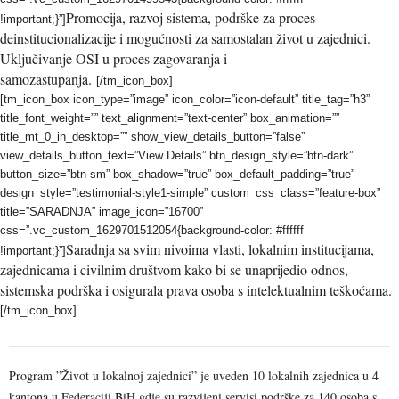
Promocija, razvoj sistema, podrške za proces
!important;}”]
deinstitucionalizacije i mogućnosti za samostalan život u zajednici.
Uključivanje OSI u proces zagovaranja i
samozastupanja.
[/tm_icon_box]
[tm_icon_box icon_type=”image” icon_color=”icon-default” title_tag=”h3”
title_font_weight=”” text_alignment=”text-center” box_animation=””
title_mt_0_in_desktop=”” show_view_details_button=”false”
view_details_button_text=”View Details” btn_design_style=”btn-dark”
button_size=”btn-sm” box_shadow=”true” box_default_padding=”true”
design_style=”testimonial-style1-simple” custom_css_class=”feature-box”
title=”SARADNJA” image_icon=”16700”
css=”.vc_custom_1629701512054{background-color: #ffffff
Saradnja sa svim nivoima vlasti, lokalnim institucijama,
!important;}”]
zajednicama i civilnim društvom kako bi se unaprijedio odnos,
sistemska podrška i osigurala prava osoba s intelektualnim teškoćama.
[/tm_icon_box]
Program ”Život u lokalnoj zajednici” je uveden 10 lokalnih zajednica u 4
kantona u Federaciji BiH gdje su razvijeni servisi podrške za 140 osoba s