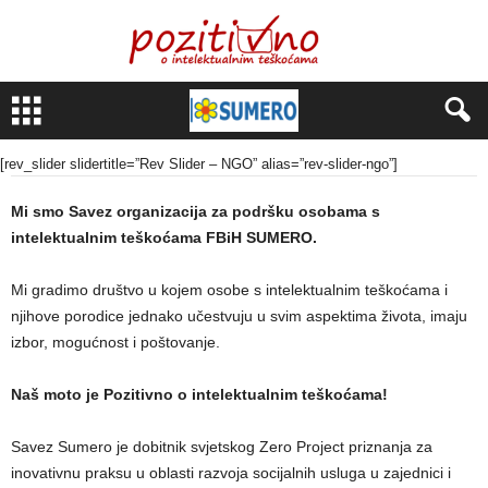
[rev_slider slidertitle=”Rev Slider – NGO” alias=”rev-slider-ngo”]
Mi smo Savez organizacija za podršku osobama s
intelektualnim teškoćama FBiH SUMERO.
Mi gradimo društvo u kojem osobe s intelektualnim teškoćama i
njihove porodice jednako učestvuju u svim aspektima života, imaju
izbor, mogućnost i poštovanje.
Naš moto je Pozitivno o intelektualnim teškoćama!
Savez Sumero je dobitnik svjetskog Zero Project priznanja za
inovativnu praksu u oblasti razvoja socijalnih usluga u zajednici i