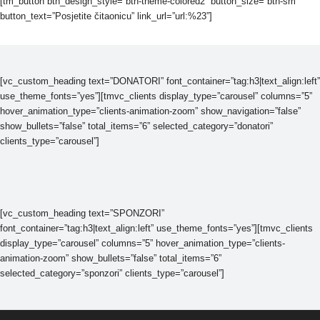
[tm_button btn_design_style=”btn-theme-colored2” button_size=”btn-sm”
button_text=”Posjetite čitaonicu” link_url=”url:%23”]
[vc_custom_heading text=”DONATORI” font_container=”tag:h3|text_align:left”
use_theme_fonts=”yes”][tmvc_clients display_type=”carousel” columns=”5”
hover_animation_type=”clients-animation-zoom” show_navigation=”false”
show_bullets=”false” total_items=”6” selected_category=”donatori”
clients_type=”carousel”]
[vc_custom_heading text=”SPONZORI”
font_container=”tag:h3|text_align:left” use_theme_fonts=”yes”][tmvc_clients
display_type=”carousel” columns=”5” hover_animation_type=”clients-
animation-zoom” show_bullets=”false” total_items=”6”
selected_category=”sponzori” clients_type=”carousel”]