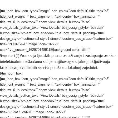
[tm_icon_box icon_type=”image” icon_color=”icon-default” title_tag=”h3”
title_font_weight=”” text_alignment=”text-center” box_animation=””
title_mt_0_in_desktop=”” show_view_details_button=”false”
view_details_button_text=”View Details” btn_design_style=”btn-dark”
button_size=”btn-sm” box_shadow=”true” box_default_padding=”true”
design_style=”testimonial-style1-simple” custom_css_class=”feature-box”
title=”PODRŠKA” image_icon=”16553”
css=”.vc_custom_1629701489118{background-color: #ffffff
Promocija ljudskih prava, osnaživanje i zastupanje osoba s
!important;}”]
intelektualnim teškoćama s ciljem njihovog socijalnog uključivanja
kroz razvoj kvalitetnih servisa podrške u lokalnoj zajednici.
[/tm_icon_box]
[tm_icon_box icon_type=”image” icon_color=”icon-default” title_tag=”h3”
title_font_weight=”” text_alignment=”text-center” box_animation=””
title_mt_0_in_desktop=”” show_view_details_button=”false”
view_details_button_text=”View Details” btn_design_style=”btn-dark”
button_size=”btn-sm” box_shadow=”true” box_default_padding=”true”
design_style=”testimonial-style1-simple” custom_css_class=”feature-box”
title=”OSNAŽIVANJE” image_icon=”16560”
css=”.vc_custom_1629701499543{background-color: #ffffff