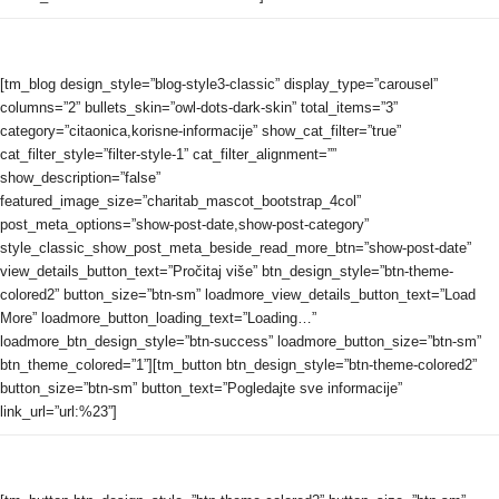
[tm_blog design_style=”blog-style3-classic” display_type=”carousel”
columns=”2” bullets_skin=”owl-dots-dark-skin” total_items=”3”
category=”citaonica,korisne-informacije” show_cat_filter=”true”
cat_filter_style=”filter-style-1” cat_filter_alignment=””
show_description=”false”
featured_image_size=”charitab_mascot_bootstrap_4col”
post_meta_options=”show-post-date,show-post-category”
style_classic_show_post_meta_beside_read_more_btn=”show-post-date”
view_details_button_text=”Pročitaj više” btn_design_style=”btn-theme-
colored2” button_size=”btn-sm” loadmore_view_details_button_text=”Load
More” loadmore_button_loading_text=”Loading…”
loadmore_btn_design_style=”btn-success” loadmore_button_size=”btn-sm”
btn_theme_colored=”1”][tm_button btn_design_style=”btn-theme-colored2”
button_size=”btn-sm” button_text=”Pogledajte sve informacije”
link_url=”url:%23”]