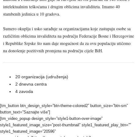
intelektualnim teškoćama i drugim oblicima invaliditeta. Imamo 40
stambenih jedinica u 10 gradova.
Sumero okuplja i usko sarađuje sa organizacijama koje zastupaju osobe sa
različitim oblicima invaliditeta na području Federacije Bosne i Hercegovine
i Republike Srpske što nam daje mogućnost da za ovu populaciju utičemo
na donošenje pozitivnih promjena na području cijele BiH.
20 organizacija (udruženja)
2 dnevna centra
4 zavoda
[tm_button btn_design_style=”btn-theme-colored2” button_size=”btn-sm”
button_text=”Saznajte više”]
[tm_video_popup design_style=”style1-button-over-image”
style1_featured_image_size=”post-thumbnail” style1_featured_play_btn=””
style1_featured_image=”20596”