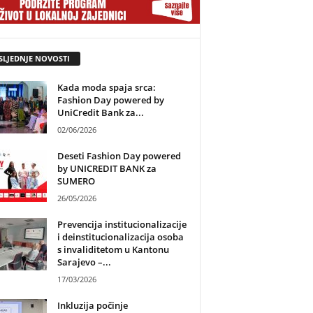
SLJEDNJE NOVOSTI
Kada moda spaja srca:
Fashion Day powered by
UniCredit Bank za...
02/06/2026
Deseti Fashion Day powered
by UNICREDIT BANK za
SUMERO
26/05/2026
Prevencija institucionalizacije
i deinstitucionalizacija osoba
s invaliditetom u Kantonu
Sarajevo –...
17/03/2026
Inkluzija počinje