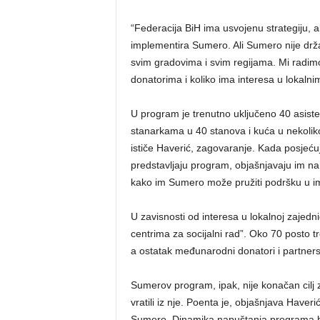
“Federacija BiH ima usvojenu strategiju, al
implementira Sumero. Ali Sumero nije državn
svim gradovima i svim regijama. Mi radi
donatorima i koliko ima interesa u lokaln
U program je trenutno uključeno 40 asisten
stanarkama u 40 stanova i kuća u nekoliko 
ističe Haverić, zagovaranje. Kada posjeću
predstavljaju program, objašnjavaju im na k
kako im Sumero može pružiti podršku u im
U zavisnosti od interesa u lokalnoj zajedni
centrima za socijalni rad”. Oko 70 posto t
a ostatak međunarodni donatori i partner
Sumerov program, ipak, nije konačan cilj za
vratili iz nje. Poenta je, objašnjava Haver
Sumero. Dinamika napuštanja programa bil