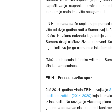
zapošljavanja, stupanja u bračne odnose i
pandemije sada ima više nesigurnosti.
I N.H. se nada da će uspjeti u potpunost
više od dvije godine radi u Sumerovoj kafe
tržištu. Novčanu naknadu koju dobije za a
Sumeru drugi troškovi života pokriveni. Ka
ugostiteljstvu jer ga trenutno s lakoćom o
“Možda bih ostala još neko vrijeme u Sume
išla ka samostalnosti.
FBiH – Proces isuviše spor
Još 2014. godine Vlada FBiH usvojila je
S
socijalne zaštite (2014-2020)
koja je imal
iz institucija. Na usvajanje Akcionog plana 
godine, a do danas nisu poduzeti konkretn