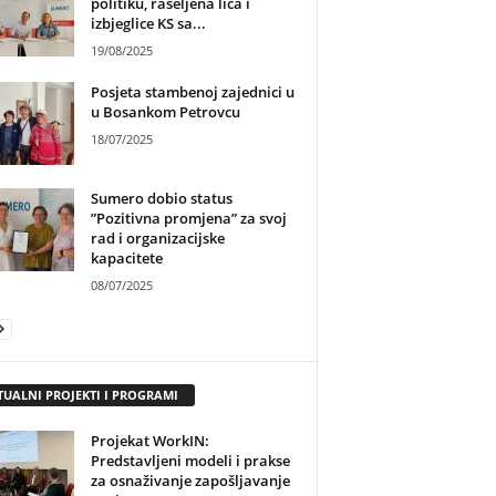
politiku, raseljena lica i
izbjeglice KS sa...
19/08/2025
Posjeta stambenoj zajednici u
u Bosankom Petrovcu
18/07/2025
Sumero dobio status
”Pozitivna promjena” za svoj
rad i organizacijske
kapacitete
08/07/2025
TUALNI PROJEKTI I PROGRAMI
Projekat WorkIN:
Predstavljeni modeli i prakse
za osnaživanje zapošljavanje