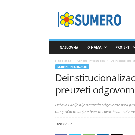
S
A
V
E
Z
S
U
NASLOVNA
O NAMA
PROJEKTI
M
E
Naslovnica
Korisne informacije
Deinstitucionali
R
KORISNE INFORMACIJE
O
Deinstitucionaliza
preuzeti odgovorn
Država i dalje nije preuzela odgovornost za pro
omogućio dostojanstven boravak izvan zatvore
18/03/2022