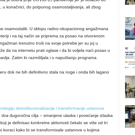
, u konačnici, do potpunog osamostaljivanja, ali zbog
i se osamostaliti. U sklopu radno-okupacionog angažmana
teriji i na taj način se priprema za posao na otvorenom
ngažman trenutno troši na svoje potrebe jer su joj u
že da na internetu prati oglase i da bi voljela naći posao u
bavlja. Zatim bi razmišljala i o napuštanju programa.
ru dok ne bih definitivno stala na noge i onda bih lagano
trategiju deinstitucionalizacije i transformacije ustanova
a dva dugoročna cilja – smanjene ulaska i povećanje izlaska
koji je definisao konkretne aktivnosti čekalo se više od tri
i koraci kako bi se transformisale ustanove u kojima