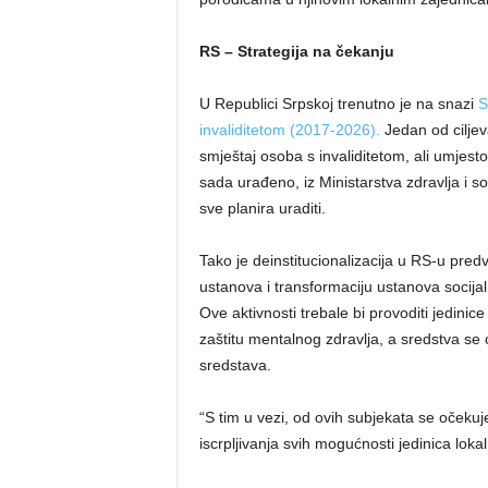
RS – Strategija na čekanju
U Republici Srpskoj trenutno je na snazi
S
invaliditetom (2017-2026).
Jedan od ciljeva
smještaj osoba s invaliditetom, ali umjes
sada urađeno, iz Ministarstva zdravlja i so
sve planira uraditi.
Tako je deinstitucionalizacija u RS-u predv
ustanova i transformaciju ustanova socija
Ove aktivnosti trebale bi provoditi jedinice
zaštitu mentalnog zdravlja, a sredstva se 
sredstava.
“S tim u vezi, od ovih subjekata se očeku
iscrpljivanja svih mogućnosti jedinica lok