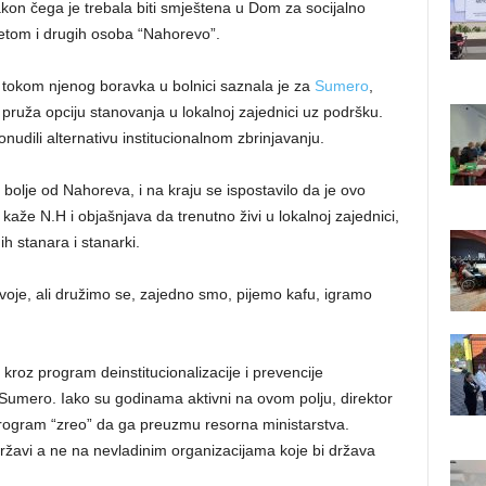
 nakon čega je trebala biti smještena u Dom za socijalno
tetom i drugih osoba “Nahorevo”.
etu tokom njenog boravka u bolnici saznala je za
Sumero
,
pruža opciju stanovanja u lokalnoj zajednici uz podršku.
onudili alternativu institucionalnom zbrinjavanju.
 bolje od Nahoreva, i na kraju se ispostavilo da je ovo
kaže N.H i objašnjava da trenutno živi u lokalnoj zajednici,
ih stanara i stanarki.
oje, ali družimo se, zajedno smo, pijemo kafu, igramo
kroz program deinstitucionalizacije i prevencije
di Sumero. Iako su godinama aktivni na ovom polju, direktor
 program “zreo” da ga preuzmu resorna ministarstva.
ržavi a ne na nevladinim organizacijama koje bi država