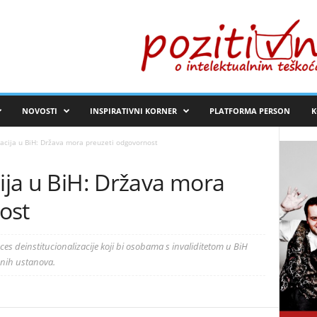
NOVOSTI
INSPIRATIVNI KORNER
PLATFORMA PERSON
K
zacija u BiH: Država mora preuzeti odgovornost
cija u BiH: Država mora
ost
ces deinstitucionalizacije koji bi osobama s invaliditetom u BiH
nih ustanova.