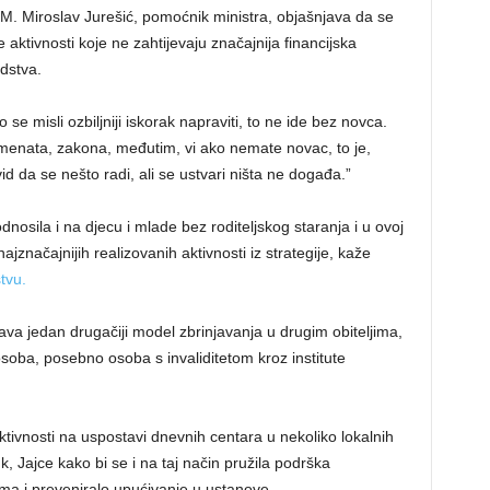
a KM. Miroslav Jurešić, pomoćnik ministra, objašnjava da se
aktivnosti koje ne zahtijevaju značajnija financijska
edstva.
 se misli ozbiljniji iskorak napraviti, to ne ide bez novca.
umenata, zakona, međutim, vi ako nemate novac, to je,
id da se nešto radi, ali se ustvari ništa ne događa.”
dnosila i na djecu i mlade bez roditeljskog staranja i u ovoj
jznačajnijih realizovanih aktivnosti iz strategije, kaže
tvu.
rava jedan drugačiji model zbrinjavanja u drugim obiteljima,
 osoba, posebno osoba s invaliditetom kroz institute
aktivnosti na uspostavi dnevnih centara u nekoliko lokalnih
k, Jajce kako bi se i na taj način pružila podrška
ma i preveniralo upućivanje u ustanove.