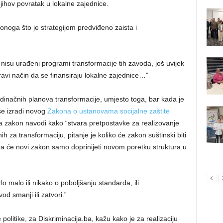
jihov povratak u lokalne zajednice.
 onoga što je strategijom predviđeno zaista i
ek nisu urađeni programi transformacije tih zavoda, još uvijek
pravi način da se finansiraju lokalne zajednice…”
edinačnih planova transformacije, umjesto toga, bar kada je
se izradi novog
Zakona o ustanovama socijalne zaštite
 za zakon navodi kako “stvara pretpostavke za realizovanje
nih za transformaciju, pitanje je koliko će zakon suštinski biti
 da će novi zakon samo doprinijeti novom poretku struktura u
rlo malo ili nikako o poboljšanju standarda, ili
od smanji ili zatvori.”
 politike, za Diskriminacija.ba, kažu kako je za realizaciju