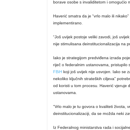
borave osobe s invaliditetom i omogućio n
Haverić smatra da je “vrlo malo ili nikako”
implementirano.
“Još uvijek postoje veliki zavodi, još uvij
nije stimulisana deinstitucionalizacija na 
Iako je strategijom predviđena izrada poj
riječ o federalnim ustanovama, pristupilo 
FBiH
koji još uvijek nije usvojen. Iako se
nekoliko ključnih strateških ciljeva” potreb
od koristi u tom procesu. Haverić vjeruje
ustanovama.
“Vrlo malo je tu govora o kvaliteti života, v
deinstitucionalizaciji, da se možda neki zav
Iz Federalnog ministarstva rada i socijalne