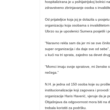
hospitalizirana je u psihijatrijskoj bolnici
zdravstveno zbrinjavanje osoba s invalidi
Od prijateljice koja joj je dolazila u posj
organizaciju koja osobama s invaliditetom 
Ubrzo su je uposlenici Sumera posjetili i p
“Naravno rekla sam da jer mi se sve činilo
super organizacija i da daje sve od sebe”, 
u kući na tri sprata, zajedno sa devet drug
“Momci imaju svoje spratove, mi ženske sv
nečega.”
N.H. je jedna od 150 osoba koje su prošle 
institucionalizacije koji zagovara i provo
organizacije Haris Haverić, vjeruje da je
Objašnjava da odgovornost mora biti na d
trebala koristiti za podršku.