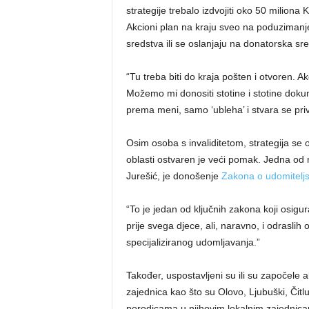
strategije trebalo izdvojiti oko 50 milion
Akcioni plan na kraju sveo na poduzimanje 
sredstva ili se oslanjaju na donatorska sr
“Tu treba biti do kraja pošten i otvoren. Ako
Možemo mi donositi stotine i stotine dok
prema meni, samo ‘ubleha’ i stvara se priv
Osim osoba s invaliditetom, strategija se o
oblasti ostvaren je veći pomak. Jedna od na
Jurešić, je donošenje
Zakona o udomiteljs
“To je jedan od ključnih zakona koji osigu
prije svega djece, ali, naravno, i odraslih
specijaliziranog udomljavanja.”
Također, uspostavljeni su ili su započele 
zajednica kao što su Olovo, Ljubuški, Čitlu
porodicama u njihovim lokalnim zajednica