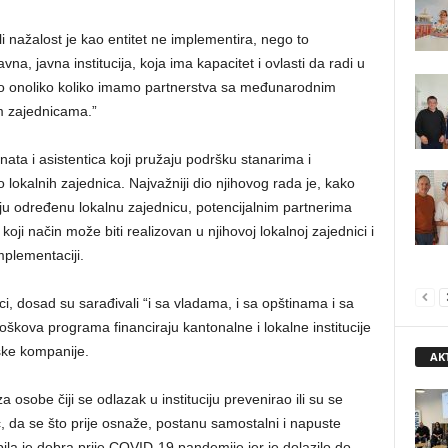
i nažalost je kao entitet ne implementira, nego to
a, javna institucija, koja ima kapacitet i ovlasti da radi u
mo onoliko koliko imamo partnerstva sa međunarodnim
im zajednicama.”
ata i asistentica koji pružaju podršku stanarima i
lokalnih zajednica. Najvažniji dio njihovog rada je, kako
ju određenu lokalnu zajednicu, potencijalnim partnerima
oji način može biti realizovan u njihovoj lokalnoj zajednici i
plementaciji.
ci, dosad su sarađivali “i sa vladama, i sa opštinama i sa
roškova programa financiraju kantonalne i lokalne institucije
ske kompanije.
AK
 osobe čiji se odlazak u instituciju prevenirao ili su se
ić, da se što prije osnaže, postanu samostalni i napuste
a je dobra prije COVID-19 pandemije jer je dolazilo do