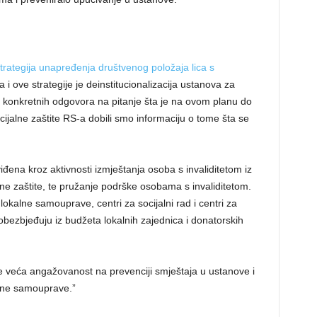
trategija unapređenja društvenog položaja lica s
 i ove strategije je deinstitucionalizacija ustanova za
to konkretnih odgovora na pitanje šta je na ovom planu do
cijalne zaštite RS-a dobili smo informaciju o tome šta se
iđena kroz aktivnosti izmještanja osoba s invaliditetom iz
lne zaštite, te pružanje podrške osobama s invaliditetom.
 lokalne samouprave, centri za socijalni rad i centri za
obezbjeđuju iz budžeta lokalnih zajednica i donatorskih
je veća angažovanost na prevenciji smještaja u ustanove i
alne samouprave.”