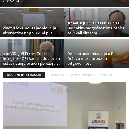
28/02/2024
#neVIDLJIVI Haris Haverić: O
Život u lokalnoj zajednici nije
jednakim mogućnostima osoba
alternativa nego jedini put
sa invaliditetom
#neVIDLJIVI Fikret Zuko:
Deinstitucionalizacija u BiH:
Integritet OSI kao preduslov za
Država mora preuzeti
ostvarivanje prava i položaja u...
odgovornost
KORISNE INFORMACIJE
Naslovnica
Korisne informacije
Stranica 5