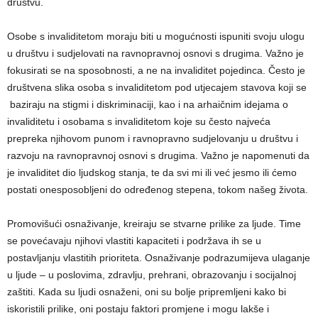
društvu.
Osobe s invaliditetom moraju biti u mogućnosti ispuniti svoju ulogu
u društvu i sudjelovati na ravnopravnoj osnovi s drugima. Važno je
fokusirati se na sposobnosti, a ne na invaliditet pojedinca. Često je
društvena slika osoba s invaliditetom pod utjecajem stavova koji se
baziraju na stigmi i diskriminaciji, kao i na arhaičnim idejama o
invaliditetu i osobama s invaliditetom koje su često najveća
prepreka njihovom punom i ravnopravno sudjelovanju u društvu i
razvoju na ravnopravnoj osnovi s drugima. Važno je napomenuti da
je invaliditet dio ljudskog stanja, te da svi mi ili već jesmo ili ćemo
postati onesposobljeni do određenog stepena, tokom našeg života.
Promovišući osnaživanje, kreiraju se stvarne prilike za ljude. Time
se povećavaju njihovi vlastiti kapaciteti i podržava ih se u
postavljanju vlastitih prioriteta. Osnaživanje podrazumijeva ulaganje
u ljude – u poslovima, zdravlju, prehrani, obrazovanju i socijalnoj
zaštiti. Kada su ljudi osnaženi, oni su bolje pripremljeni kako bi
iskoristili prilike, oni postaju faktori promjene i mogu lakše i