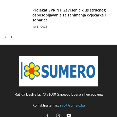
Projekat SPRINT: Završen ciklus stručnog
osposobljavanja za zanimanja cvjećarka i
sobarica
10/11/2025
Rašida Bešlije br. 73 71000 Sarajevo Bosna i Hercegovina
Kontaktirajte nas:
info@sumero.ba