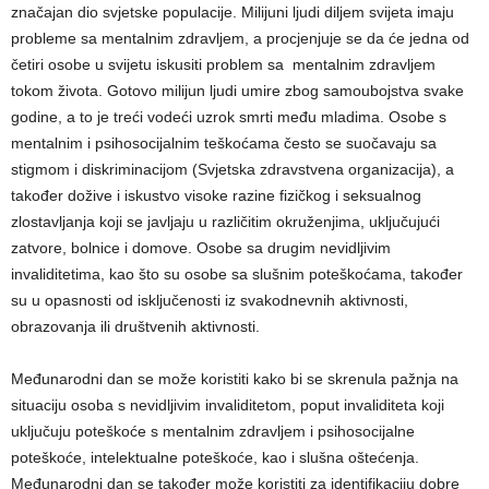
značajan dio svjetske populacije. Milijuni ljudi diljem svijeta imaju
probleme sa mentalnim zdravljem, a procjenjuje se da će jedna od
četiri osobe u svijetu iskusiti problem sa mentalnim zdravljem
tokom života. Gotovo milijun ljudi umire zbog samoubojstva svake
godine, a to je treći vodeći uzrok smrti među mladima. Osobe s
mentalnim i psihosocijalnim teškoćama često se suočavaju sa
stigmom i diskriminacijom (Svjetska zdravstvena organizacija), a
također dožive i iskustvo visoke razine fizičkog i seksualnog
zlostavljanja koji se javljaju u različitim okruženjima, uključujući
zatvore, bolnice i domove. Osobe sa drugim nevidljivim
invaliditetima, kao što su osobe sa slušnim poteškoćama, također
su u opasnosti od isključenosti iz svakodnevnih aktivnosti,
obrazovanja ili društvenih aktivnosti.
Međunarodni dan se može koristiti kako bi se skrenula pažnja na
situaciju osoba s nevidljivim invaliditetom, poput invaliditeta koji
uključuju poteškoće s mentalnim zdravljem i psihosocijalne
poteškoće, intelektualne poteškoće, kao i slušna oštećenja.
Međunarodni dan se također može koristiti za identifikaciju dobre