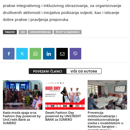
prakse integrativnog i inkluzivnog obrazovanja, za organizovanje
društvenih aktivnosti i inicijativa podizanja svijesti, kao i isticanje
dobre prakse i pravljenja preporuka.
TAGOVI
OSI
UN KONVENCIJA
ŽIVOT U ZAJEDNICI
POVEZANI ČLANCI
VIŠE OD AUTORA
Kada moda spaja srca:
Deseti Fashion Day
Prevencija
Fashion Day powered by
powered by UNICREDIT
institucionalizacije i
UniCredit Bank za
BANK za SUMERO
deinstitucionalizacija
SUMERO
osoba s invaliditetom u
Kantonu Sarajevo –
presjek stanja s