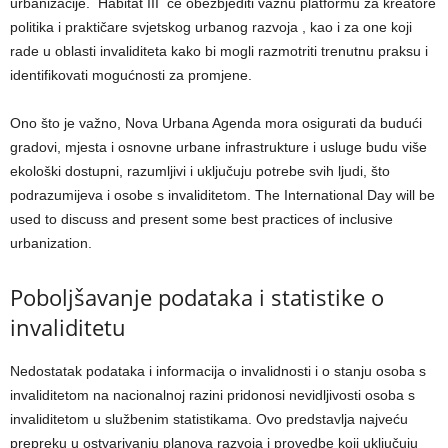
urbanizacije. Habitat III će obezbjediti važnu platformu za kreatore
politika i praktičare svjetskog urbanog razvoja , kao i za one koji
rade u oblasti invaliditeta kako bi mogli razmotriti trenutnu praksu i
identifikovati mogućnosti za promjene.
Ono što je važno, Nova Urbana Agenda mora osigurati da budući
gradovi, mjesta i osnovne urbane infrastrukture i usluge budu više
ekološki dostupni, razumljivi i uključuju potrebe svih ljudi, što
podrazumijeva i osobe s invaliditetom. The International Day will be
used to discuss and present some best practices of inclusive
urbanization.
Poboljšavanje podataka i statistike o
invaliditetu
Nedostatak podataka i informacija o invalidnosti i o stanju osoba s
invaliditetom na nacionalnoj razini pridonosi nevidljivosti osoba s
invaliditetom u službenim statistikama. Ovo predstavlja najveću
prepreku u ostvarivanju planova razvoja i provedbe koji uključuju